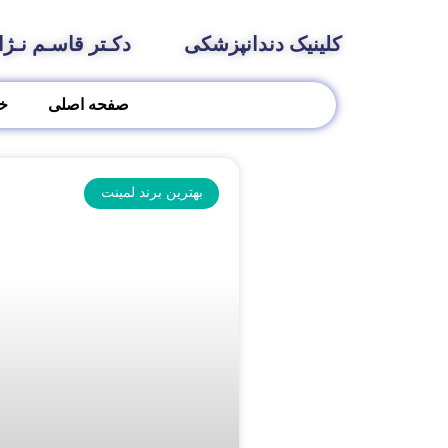
کلینیک دندانپزشکی
دکـتر قاسـم نـژا
صفحه اصلی
خ
بهترین برند لمینت