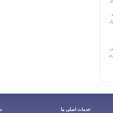
ی
ول
ن
اری
خدمات اصلی ما
ن